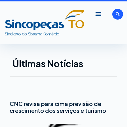
Ir
para
o
conteúdo
Últimas Notícias
CNC revisa para cima previsão de
Página
Página
Página
Página
crescimento dos serviços e turismo